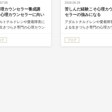
07.06
2026.06.29
心理カウンセラー養成講
苦しんだ経験こそ心理カ
】心理カウンセラーに向い
セラーの強みになる
ない人の特徴3選
ルトチルドレンや愛着障害に
アダルトチルドレンや愛着障
生きづらさ専門の心理カウン
よる生きづらさ専門の心理カ
ー講師、小林大恕（ひろゆ
セラー講師、小林大恕（ひろ
です。 20年間、うつ・パニッ
き）です。 20年間、うつ・
ログ
ブログ
害や人間関係の悩みを乗り越
ク障害や人間関係の悩みを乗
きました。 今日は、「心理カ
えてきました。 あなたは、親
セラーに向いていない人の特
関係で苦しんだことはありま
に…
か？仕事…