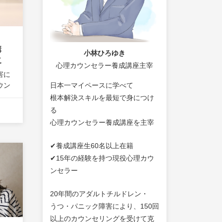
講
小林ひろゆき
こ
心理カウンセラー養成講座主宰
んを
害に
ウン
日本一マイペースに学べて
ゆ
根本解決スキルを最短で身につけ
パニッ
る
り越
心理カウンセラー養成講座を主宰
クラ
「こ
✔養成講座生60名以上在籍
✔15年の経験を持つ現役心理カウ
ンセラー
20年間のアダルトチルドレン・
うつ・パニック障害により、150回
以上のカウンセリングを受けて克