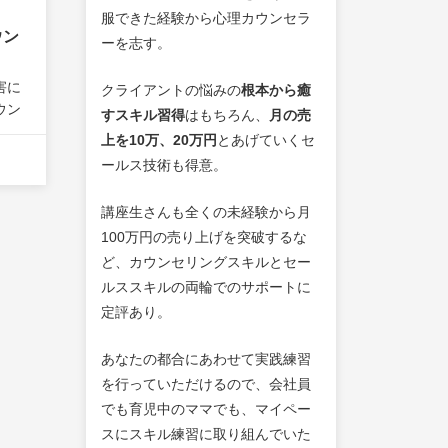
服できた経験から心理カウンセラ
ウン
ーを志す。
害に
クライアントの悩みの
根本から癒
ウン
すスキル習得
はもちろん、
月の売
ゆ
上を10万、20万円
とあげていくセ
パニッ
ールス技術も得意。
り越
との
講座生さんも全くの未経験から月
す
100万円の売り上げを突破するな
ど、カウンセリングスキルとセー
ルススキルの両輪でのサポートに
定評あり。
あなたの都合にあわせて実践練習
を行っていただけるので、会社員
でも育児中のママでも、マイペー
スにスキル練習に取り組んでいた