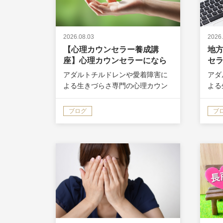
2026.08.03
2026.
【心理カウンセラー養成講
地
座】心理カウンセラーになら
セ
なくていい？！
アダルトチルドレンや愛着障害に
アダ
よる生きづらさ専門の心理カウン
よる
セラー講師、小林大恕（ひろゆ
セラ
き）です。 20年間、うつ・パニッ
き）
ブログ
ブ
ク障害や人間関係の悩みを乗り越
ク障
えてきました。 題名をみてなんだ
えて
これ？って思った方もいらっしゃ
ウン
ると思…
ない