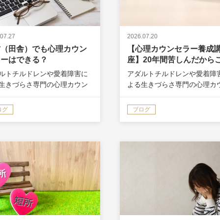
07.27
2026.07.20
方（田舎）でも心理カウン
【心理カウンセラー養成
ラーはできる？
座】20年間苦しんだから
そ、私がクライアントさ
ルトチルドレンや愛着障害に
アダルトチルドレンや愛着障
あきらめない理由
生きづらさ専門の心理カウン
よる生きづらさ専門の心理カ
ー講師、小林大恕（ひろゆ
セラー講師、小林大恕（ひろ
です。 20年間、うつ・パニッ
き）です。 20年間、うつ・
ログ
ブログ
害や人間関係の悩みを乗り越
ク障害や人間関係の悩みを乗
きました。 あなたは、心理カ
えてきました。 私は、どんな
セラーをやるなら、都会じゃ
イアントさんと出会っても、
と…
の人は…