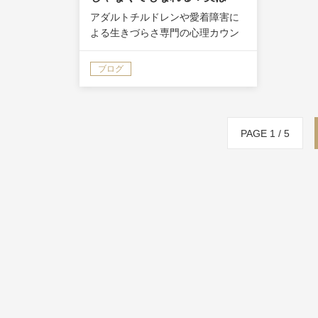
「聞く力」が大切です
アダルトチルドレンや愛着障害に
よる生きづらさ専門の心理カウン
セラー講師、小林大恕（ひろゆ
き）です。 20年間、うつ・パニッ
ブログ
ク障害や人間関係の悩みを乗り越
えてきました。 心理カウンセラー
になりたい。そう思ってこの記事
を読ん…
PAGE 1 / 5