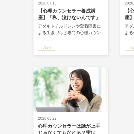
2026.07.13
2026.
【心理カウンセラー養成講
【
座】「私、泣けないんです」
座
その一言が、私の価値観を変
てい
アダルトチルドレンや愛着障害に
アダ
えました
よる生きづらさ専門の心理カウン
よる
セラー講師、小林大恕（ひろゆ
セラ
き）です。 20年間、うつ・パニッ
き）
ブログ
ブ
ク障害や人間関係の悩みを乗り越
ク障
えてきました。 あなたは、心理カ
えて
ウンセラーという仕事の一番の喜
ウン
びは何…
徴」
2026.06.22
心理カウンセラーは話が上手
じゃなくてもなれる？実は