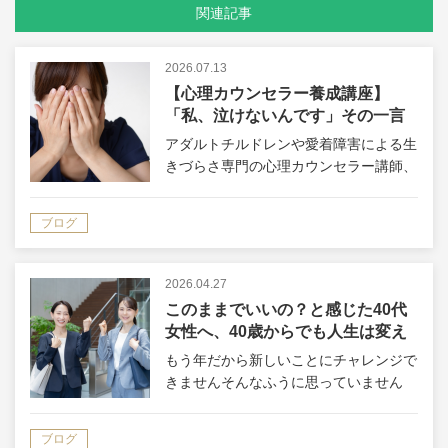
関連記事
2026.07.13
【心理カウンセラー養成講座】
「私、泣けないんです」その一言
が、私の価値観を変えました
アダルトチルドレンや愛着障害による生
きづらさ専門の心理カウンセラー講師、
小林大恕（ひろゆき）です。 20年間、
うつ・パニック障害や人間関係の悩みを
ブログ
乗り越えてきました。 あなたは、心理
カウンセラーという仕事の一番の喜びは
何…
2026.04.27
このままでいいの？と感じた40代
女性へ、40歳からでも人生は変え
られる
もう年だから新しいことにチャレンジで
きませんそんなふうに思っていません
か？ 20年間、アダルトチルドレンやう
つ・パニック障害を乗り越えてきた心理
ブログ
カウンセラー講師の小林大恕（ひろゆ