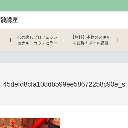
実践講座
心の癒しプロフェッシ
【無料】本物のスキル
ョナル・カウンセラー
を習得！メール講座
養成講座
45defd8cfa108db599ee58672258c90e_s