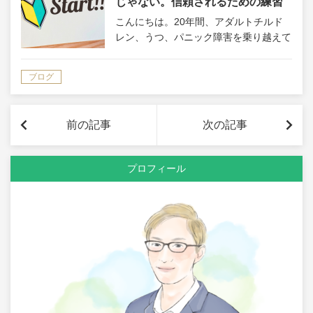
じゃない。信頼されるための練習
法とは？
こんにちは。20年間、アダルトチルド
レン、うつ、パニック障害を乗り越えて
きた心理カウンセラー講師の、小林大恕
（ひろゆき）です。 今日は、心理カウ
ブログ
ンセラーを目指す方からよくいただくご
相談についてお話ししたいと思います。
「い…
前の記事
次の記事
プロフィール