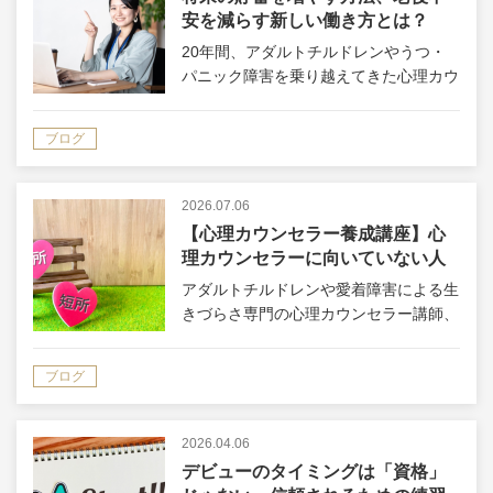
安を減らす新しい働き方とは？
20年間、アダルトチルドレンやうつ・
パニック障害を乗り越えてきた心理カウ
ンセラー講師の小林大恕（ひろゆき）で
す。 あなたは今、将来のお金について
ブログ
不安はありませんか？ ・老後資金はい
くら必要なのか分からない・物価が上が
って…
2026.07.06
【心理カウンセラー養成講座】心
理カウンセラーに向いていない人
の特徴3選
アダルトチルドレンや愛着障害による生
きづらさ専門の心理カウンセラー講師、
小林大恕（ひろゆき）です。 20年間、
うつ・パニック障害や人間関係の悩みを
ブログ
乗り越えてきました。 今日は、「心理
カウンセラーに向いていない人の特徴」
に…
2026.04.06
デビューのタイミングは「資格」